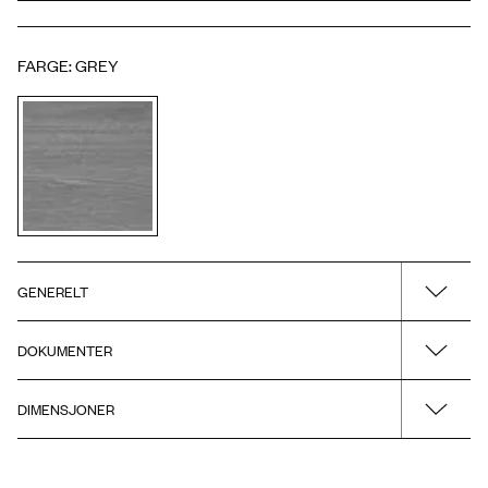
FARGE
:
GREY
GENERELT
Overflate/materiale
DOKUMENTER
Grey
DIMENSJONER
Installasjonsveiledning
Produkt - Bredde
Tegning - PDF