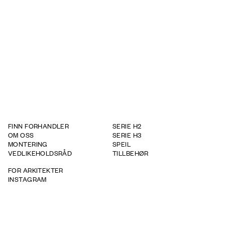
1400
STEP-tegning 3D
Produkt - Dybde
465
Drift og vedlikehold
FINN FORHANDLER
SERIE H2
OM OSS
SERIE H3
MONTERING
SPEIL
VEDLIKEHOLDSRÅD
TILLBEHØR
FOR ARKITEKTER
INSTAGRAM
GARANTIVILKÅR
WHISTLEBOWING REPORT
TAPWELL
BRICMATE