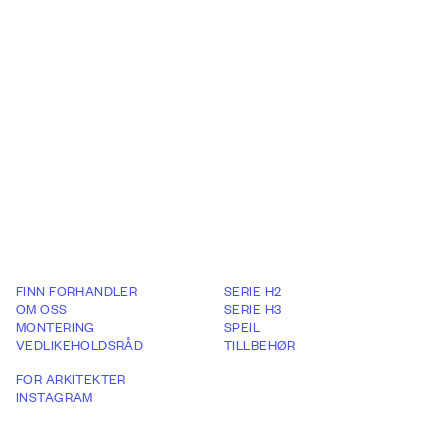
FINN FORHANDLER
SERIE H2
OM OSS
SERIE H3
MONTERING
SPEIL
VEDLIKEHOLDSRÅD
TILLBEHØR
FOR ARKITEKTER
INSTAGRAM
GARANTIVILKÅR
WHISTLEBOWING REPORT