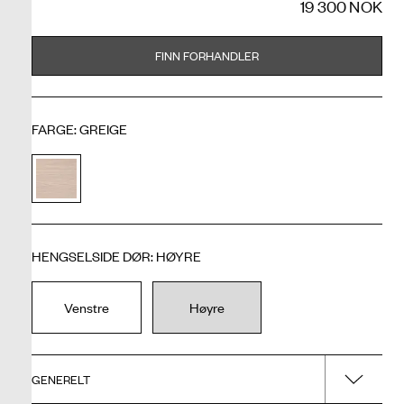
19 300 NOK
FINN FORHANDLER
FARGE
:
GREIGE
HENGSELSIDE DØR
:
HØYRE
Venstre
Høyre
GENERELT