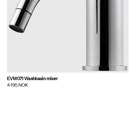
EVM071 Washbasin mixer
4 195 NOK