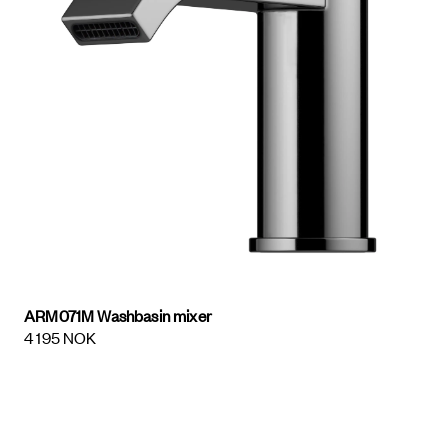
ARM071M Washbasin mixer
4 195 NOK