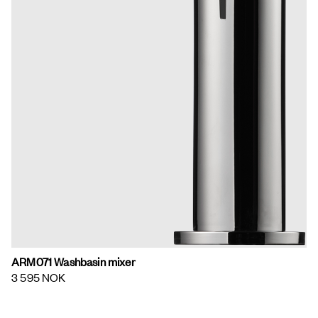
ARM071 Washbasin mixer
3 595 NOK